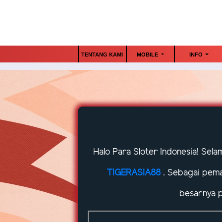
TENTANG KAMI
MOBILE
INFO
Halo Para Sloter Indonesia! Sela
TIGERASIA88
. Sebagai pema
besarnya p