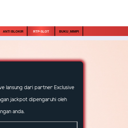
ANTI BLOKIR
RTP-SLOT
BUKU_MIMPI
ive lansung dari partner Exclusive
ngan jackpot dipengaruhi oleh
angan anda.